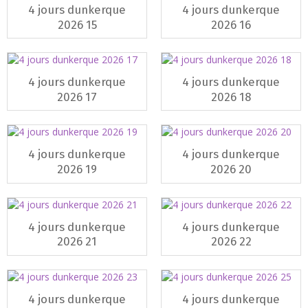
4 jours dunkerque
4 jours dunkerque
2026 15
2026 16
4 jours dunkerque
4 jours dunkerque
2026 17
2026 18
4 jours dunkerque
4 jours dunkerque
2026 19
2026 20
4 jours dunkerque
4 jours dunkerque
2026 21
2026 22
4 jours dunkerque
4 jours dunkerque