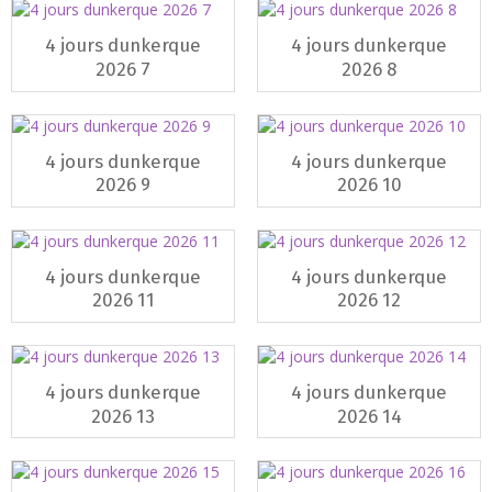
4 jours dunkerque
4 jours dunkerque
2026 7
2026 8
4 jours dunkerque
4 jours dunkerque
2026 9
2026 10
4 jours dunkerque
4 jours dunkerque
2026 11
2026 12
4 jours dunkerque
4 jours dunkerque
2026 13
2026 14