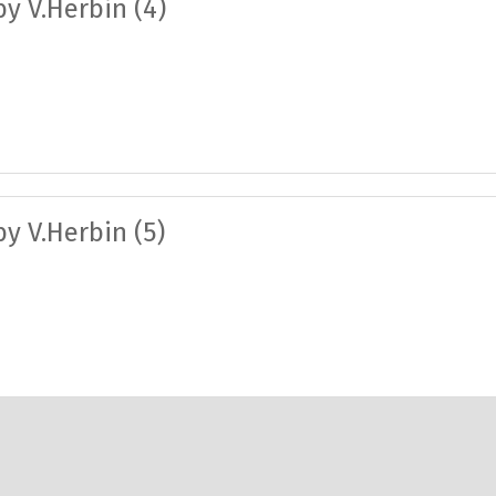
y V.Herbin (4)
y V.Herbin (5)
Préc.
1
2
Suiv.