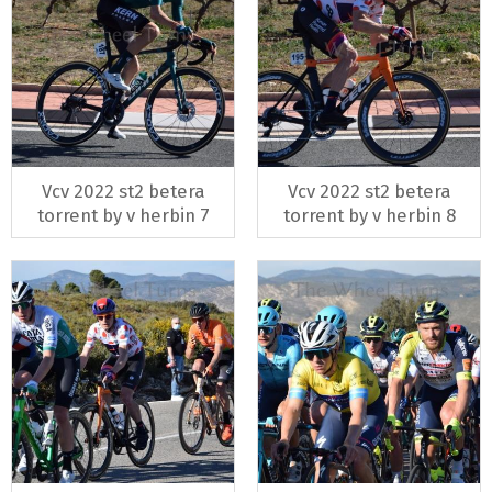
Vcv 2022 st2 betera
Vcv 2022 st2 betera
torrent by v herbin 7
torrent by v herbin 8