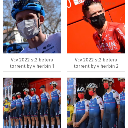
Vcv 2022 st2 betera
Vcv 2022 st2 betera
torrent by v herbin 1
torrent by v herbin 2