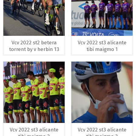
Vcv 2022 st2 betera
Vcv 2022 st3 alicante
torrent by v herbin 13
tibi maigmo 1
Vcv 2022 st3 alicante
Vcv 2022 st3 alicante