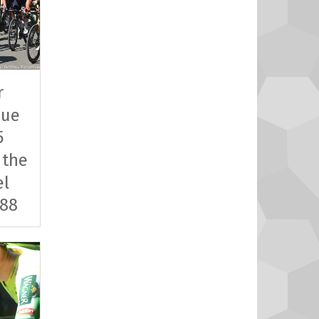
r
que
5
 the
el
 88