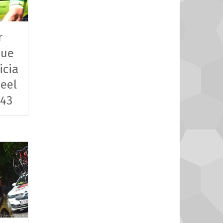
r
que
icia
eel
 43