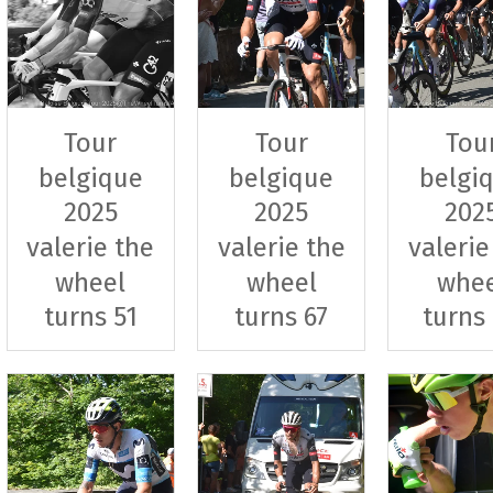
Tour
Tour
Tou
belgique
belgique
belgi
2025
2025
202
valerie the
valerie the
valerie
wheel
wheel
whe
turns 51
turns 67
turns