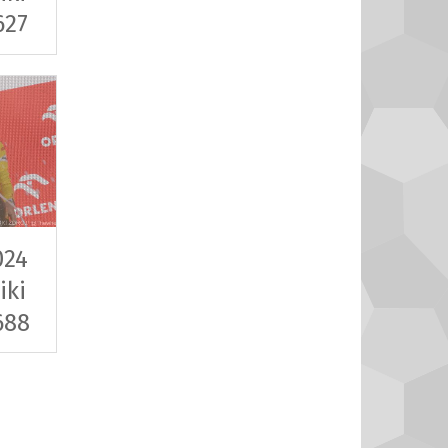
627
024
iki
688